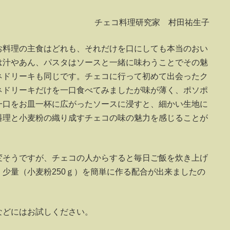
チェコ料理研究家 村田祐生子
お料理の主食はどれも、それだけを口にしても本当のおい
は汁やあん、パスタはソースと一緒に味わうことでその魅
ネドリーキも同じです。チェコに行って初めて出会ったク
ネドリーキだけを一口食べてみましたが味が薄く、ポソポ
一口をお皿一杯に広がったソースに浸すと、細かい生地に
料理と小麦粉の織り成すチェコの味の魅力を感じることが
変そうですが、チェコの人からすると毎日ご飯を炊き上げ
少量（小麦粉250ｇ）を簡単に作る配合が出来ましたの
などにはお試しください。