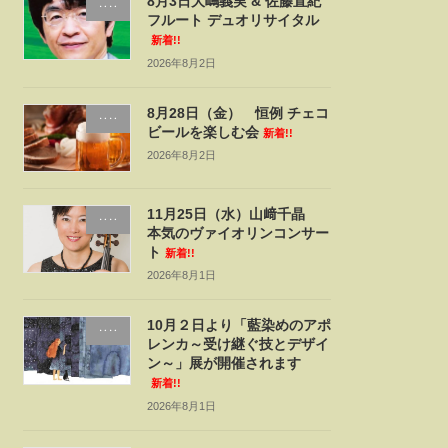
8月3日大嶋義実 & 佐藤直紀
‥‥
フルート デュオリサイタル
新着!!
2026年8月2日
8月28日（金） 恒例 チェコ
‥‥
ビールを楽しむ会
新着!!
2026年8月2日
11月25日（水）山﨑千晶
‥‥
本気のヴァイオリンコンサー
ト
新着!!
2026年8月1日
10月２日より「藍染めのアポ
‥‥
レンカ～受け継ぐ技とデザイ
ン～」展が開催されます
新着!!
2026年8月1日