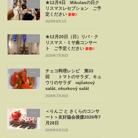
★12月4日 Mikulasの日ク
‥‥
リスマスレセプション ご予
定ください
新着!!
2026年8月1日
★12月20日（日）リバ・ク
‥‥
リスマス・ミサ曲コンサー
ト ご予定ください
新着!!
2026年7月30日
チェコ料理レシピ 第33
‥‥
回 トマトのサラダ、キュ
ウリのサラダ rajčatový
salát, okurkový salát
2026年7月30日
＜りんご と さくらのコンサ
‥‥
ート＞友好協会後援2026年7
月28日
2026年6月21日