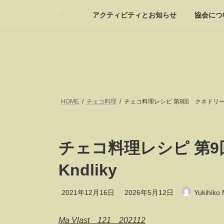
コ
ナ
ン
ビ
アクティビティとお知らせ
協会につ
テ
ゲ
ン
ー
ツ
シ
へ
ョ
ス
ン
キ
に
ッ
移
プ
動
HOME
チェコ料理
チェコ料理レシピ 第9回 クネドリーキ 
チェコ料理レシピ 第
Kndliky
最
2021年12月16日
2026年5月12日
Yukihiko
終
更
新
Ma Vlast 121 202112